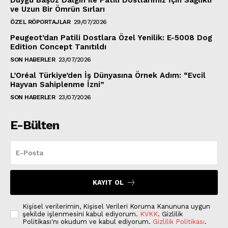
Duygu Başöz Dalgın ile Patili Dostlarımız İçin Sağlıklı
ve Uzun Bir Ömrün Sırları
ÖZEL RÖPORTAJLAR
29/07/2026
Peugeot’dan Patili Dostlara Özel Yenilik: E-5008 Dog
Edition Concept Tanıtıldı
SON HABERLER
23/07/2026
L’Oréal Türkiye’den İş Dünyasına Örnek Adım: “Evcil
Hayvan Sahiplenme İzni”
SON HABERLER
23/07/2026
E-Bülten
KAYIT OL
Kişisel verilerimin, Kişisel Verileri Koruma Kanununa uygun
şekilde işlenmesini kabul ediyorum.
KVKK
. Gizlilik
Politikası'nı okudum ve kabul ediyorum.
Gizlilik Politikası
.