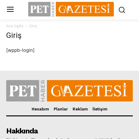
Ana Sayfa
Giriş
Giriş
[wppb-login]
Hesabım
Planlar
Reklam
İletişim
Hakkında