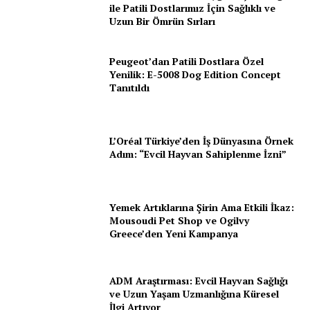
ile Patili Dostlarımız İçin Sağlıklı ve
Gazeteniz
Uzun Bir Ömrün Sırları
Özel Röportajlar
Peugeot’dan Patili Dostlara Özel
Köşe Yazıları
Yenilik: E-5008 Dog Edition Concept
Reklam
Tanıtıldı
İletişim
L’Oréal Türkiye’den İş Dünyasına Örnek
Adım: “Evcil Hayvan Sahiplenme İzni”
Yemek Artıklarına Şirin Ama Etkili İkaz:
Mousoudi Pet Shop ve Ogilvy
Greece’den Yeni Kampanya
ADM Araştırması: Evcil Hayvan Sağlığı
ve Uzun Yaşam Uzmanlığına Küresel
İlgi Artıyor