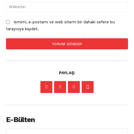
Web
Ismimi, e-postamı ve web sitemi bir dahaki sefere bu
tarayıcıya kaydet.
PAYLAŞ:
E-Bülten