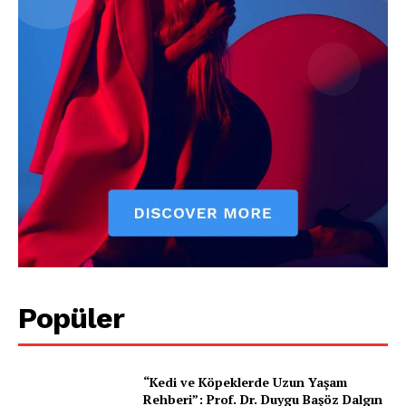
Pet Haber Gazetesi
Türkiye'nin Sektörel
Gazetesi
E-BÜLTENE ÜYE OL
Popüler
PetHaber Gazetesi
“Kedi ve Köpeklerde Uzun Yaşam
Rehberi”: Prof. Dr. Duygu Başöz Dalgın
Ana Sayfa