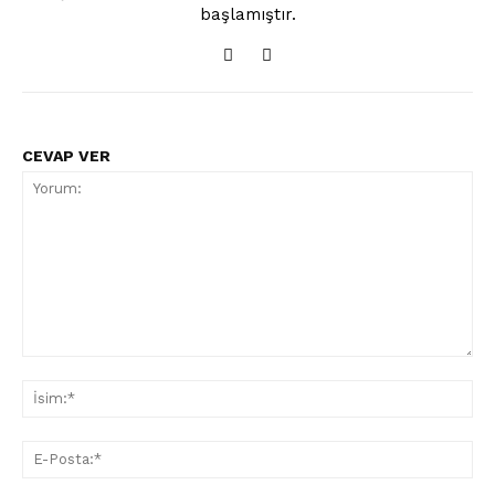
başlamıştır.
CEVAP VER
Yorum:
İsi
E-
Pos