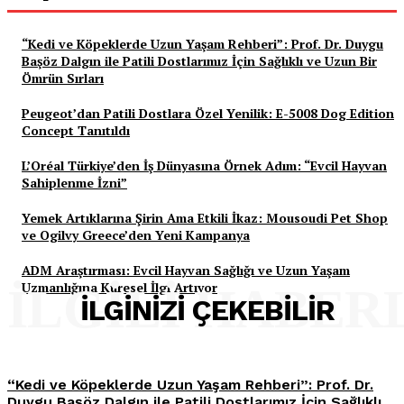
“Kedi ve Köpeklerde Uzun Yaşam Rehberi”: Prof. Dr. Duygu
Başöz Dalgın ile Patili Dostlarımız İçin Sağlıklı ve Uzun Bir
Ömrün Sırları
Peugeot’dan Patili Dostlara Özel Yenilik: E-5008 Dog Edition
Concept Tanıtıldı
L’Oréal Türkiye’den İş Dünyasına Örnek Adım: “Evcil Hayvan
Sahiplenme İzni”
Yemek Artıklarına Şirin Ama Etkili İkaz: Mousoudi Pet Shop
ve Ogilvy Greece’den Yeni Kampanya
ADM Araştırması: Evcil Hayvan Sağlığı ve Uzun Yaşam
Uzmanlığına Küresel İlgi Artıyor
İLGILI HABER
İLGINIZI ÇEKEBILIR
“Kedi ve Köpeklerde Uzun Yaşam Rehberi”: Prof. Dr.
Duygu Başöz Dalgın ile Patili Dostlarımız İçin Sağlıklı