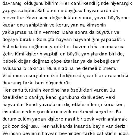
davranışı olduğunu bilirim. Her canlı kendi içinde hiyerarşik
yapıya sahiptir. Sahiplenme duygusu hayvanlarda da
mevcuttur. Yavrusunu doğurduktan sonra, yavru büyüyene
kadar onu sahiplenir ve korur, yanına kimsenin
yaklaşmasına izin vermez. Daha sonra da büyütür ve
doğaya bırakır. Sonuçta hayvan hayvanlığını yapacaktır.
Aslında insanoğlunun yaptıkları bazen daha acımasızca
gelir. Kimi kişilerin yaptığı en büyük yanışlardan biri de,
bebek doğar doğmaz çöpe atarlar ya da bebeği cami
avlusuna bırakırlar. Bunun adına ne demeli bilmem.
Vicdanımızı sorgulamak istediğimizde, canlılar arasındaki
davranış farkı beni düşündürür.
Her canlı türünün kendine has özellikleri vardır. Bu
özellikler o canlıyı, kendi gurubuna dahil eder. Peki
hayvanlar kendi yavrularını dış etkilere karşı korurken,
insanlar neden çocuklarına zulüm etmeyi seçerler. Bu
durum zulüm yapan kişilere nasıl bir zevk verir anlamak
çok zor doğrusu. Her halükarda insanda beyin var deriz.
Ve insan beyninin hayvan beyninden farklı çalıştığını iddia