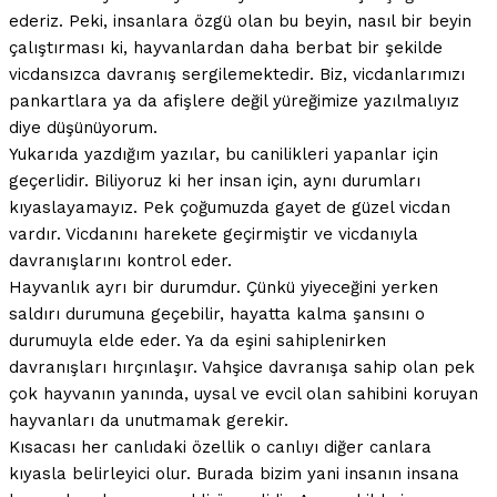
ederiz. Peki, insanlara özgü olan bu beyin, nasıl bir beyin
çalıştırması ki, hayvanlardan daha berbat bir şekilde
vicdansızca davranış sergilemektedir. Biz, vicdanlarımızı
pankartlara ya da afişlere değil yüreğimize yazılmalıyız
diye düşünüyorum.
Yukarıda yazdığım yazılar, bu canilikleri yapanlar için
geçerlidir. Biliyoruz ki her insan için, aynı durumları
kıyaslayamayız. Pek çoğumuzda gayet de güzel vicdan
vardır. Vicdanını harekete geçirmiştir ve vicdanıyla
davranışlarını kontrol eder.
Hayvanlık ayrı bir durumdur. Çünkü yiyeceğini yerken
saldırı durumuna geçebilir, hayatta kalma şansını o
durumuyla elde eder. Ya da eşini sahiplenirken
davranışları hırçınlaşır. Vahşice davranışa sahip olan pek
çok hayvanın yanında, uysal ve evcil olan sahibini koruyan
hayvanları da unutmamak gerekir.
Kısacası her canlıdaki özellik o canlıyı diğer canlara
kıyasla belirleyici olur. Burada bizim yani insanın insana