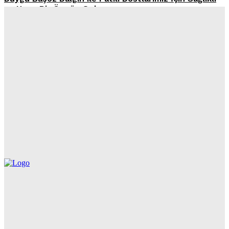
ve Uzun Bir Ömrün Sırları
Peugeot’dan Patili Dostlara Özel Yenilik: E-5008 Dog
Edition Concept Tanıtıldı
L’Oréal Türkiye’den İş Dünyasına Örnek Adım: “Evcil
Hayvan Sahiplenme İzni”
Yemek Artıklarına Şirin Ama Etkili İkaz: Mousoudi Pet
Shop ve Ogilvy Greece’den Yeni Kampanya