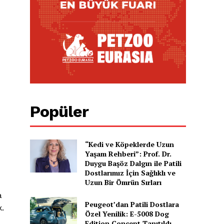
Popüler
“Kedi ve Köpeklerde Uzun
Yaşam Rehberi”: Prof. Dr.
Duygu Başöz Dalgın ile Patili
i
Dostlarımız İçin Sağlıklı ve
Uzun Bir Ömrün Sırları
a
Peugeot’dan Patili Dostlara
k.
Özel Yenilik: E-5008 Dog
Edition Concept Tanıtıldı