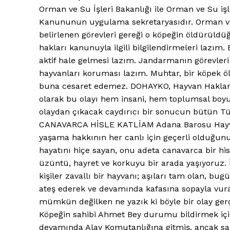
Orman ve Su İşleri Bakanlığı ile Orman ve Su iş
Kanununun uygulama sekretaryasıdır. Orman ve S
belirlenen görevleri gereği o köpeğin öldürüldü
hakları
kanunuyla ilgili bilgilendirmeleri lazı
E-BÜLTENE 
aktif hale gelmesi lazım. Jandarmanın görevleri
hayvanları koruması lazım. Muhtar, bir
köpek
öl
buna cesaret edemez.
DOHAYKO
,
Hayvan Haklar
olarak bu olayı hem insani, hem toplumsal boyu
olaydan çıkacak caydırıcı bir sonucun bütün Tür
CANAVARCA HİSLE KATLİAM Adana Barosu
Hay
yaşama hakkının her canlı için geçerli olduğunu 
hayatını hiçe sayan, onu adeta canavarca bir hi
üzüntü, hayret ve korkuyu bir arada yaşıyoruz.
kişiler zavallı bir hayvanı; aşıları tam olan, bu
ateş ederek ve devamında kafasına sopayla vura
mümkün değilken ne yazık ki böyle bir olay gerçe
Köpeğin sahibi Ahmet Bey durumu bildirmek içi
devamında Alay Komutanlığına gitmiş, ancak saat