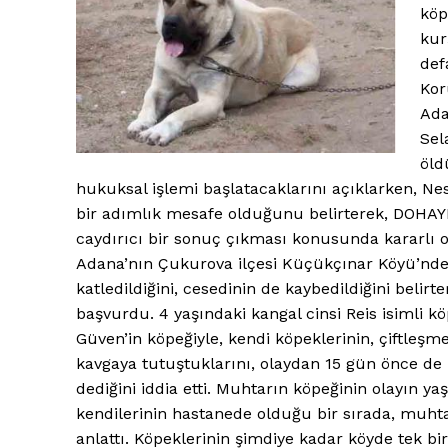
köp
kur
def
Kor
Ad
Sel
öld
hukuksal işlemi başlatacaklarını açıklarken, Ne
bir adımlık mesafe olduğunu belirterek,
DOHAY
caydırıcı bir sonuç çıkması konusunda kararlı o
Adana’nın Çukurova ilçesi Küçükçınar Köyü’nde
katledildiğini, cesedinin de kaybedildiğini belirt
başvurdu. 4 yaşındaki kangal cinsi Reis isimli 
Güven’in köpeğiyle, kendi köpeklerinin, çiftleş
kavgaya tutuştuklarını, olaydan 15 gün önce de
dediğini iddia etti. Muhtarın köpeğinin olayın y
kendilerinin hastanede olduğu bir sırada, muhta
anlattı. Köpeklerinin şimdiye kadar köyde tek b