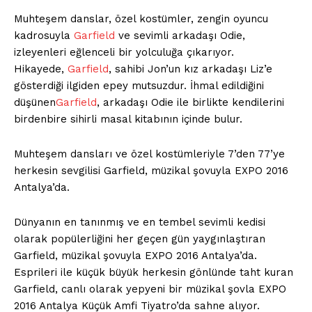
Muhteşem danslar, özel kostümler, zengin oyuncu
kadrosuyla
Garfield
ve sevimli arkadaşı Odie,
izleyenleri eğlenceli bir yolculuğa çıkarıyor.
Hikayede,
Garfield
, sahibi Jon’un kız arkadaşı Liz’e
gösterdiği ilgiden epey mutsuzdur. İhmal edildiğini
düşünen
Garfield
, arkadaşı Odie ile birlikte kendilerini
birdenbire sihirli masal kitabının içinde bulur.
Muhteşem dansları ve özel kostümleriyle 7’den 77’ye
herkesin sevgilisi Garfield, müzikal şovuyla EXPO 2016
Antalya’da.
Dünyanın en tanınmış ve en tembel sevimli kedisi
olarak popülerliğini her geçen gün yaygınlaştıran
Garfield, müzikal şovuyla EXPO 2016 Antalya’da.
Esprileri ile küçük büyük herkesin gönlünde taht kuran
Garfield, canlı olarak yepyeni bir müzikal şovla EXPO
2016 Antalya Küçük Amfi Tiyatro’da sahne alıyor.