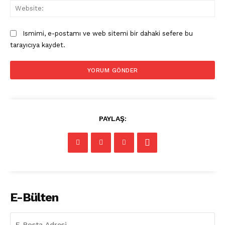
Web
Ismimi, e-postamı ve web sitemi bir dahaki sefere bu
tarayıcıya kaydet.
PAYLAŞ:
E-Bülten