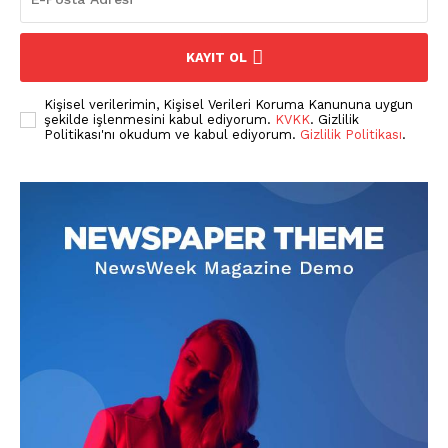
KAYIT OL
Pet Haber Gazetesi
Türkiye'nin Sektörel
Kişisel verilerimin, Kişisel Verileri Koruma Kanununa uygun
Gazetesi
şekilde işlenmesini kabul ediyorum.
KVKK
. Gizlilik
Politikası'nı okudum ve kabul ediyorum.
Gizlilik Politikası
.
E-BÜLTENE ÜYE OL
PetHaber Gazetesi
Ana Sayfa