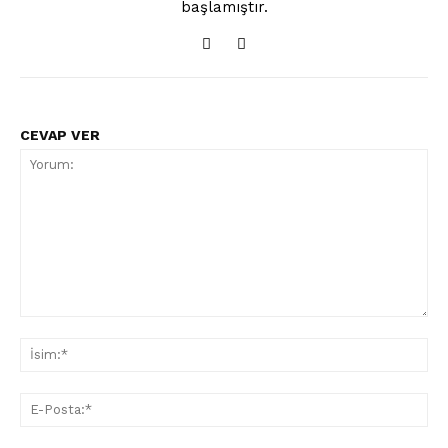
başlamıştır.
CEVAP VER
Yorum:
İsi
E-
Pos