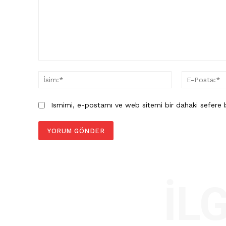
Yorum:
İsim:*
Ismimi, e-postamı ve web sitemi bir dahaki sefere b
İL