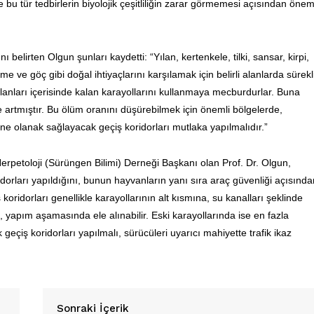
e bu tür tedbirlerin biyolojik çeşitliliğin zarar görmemesi açısından öne
 belirten Olgun şunları kaydetti: “Yılan, kertenkele, tilki, sansar, kirpi,
 ve göç gibi doğal ihtiyaçlarını karşılamak için belirli alanlarda sürekl
lanları içerisinde kalan karayollarını kullanmaya mecburdurlar. Buna
 artmıştır. Bu ölüm oranını düşürebilmek için önemli bölgelerde,
işine olanak sağlayacak geçiş koridorları mutlaka yapılmalıdır.”
toloji (Sürüngen Bilimi) Derneği Başkanı olan Prof. Dr. Olgun,
idorları yapıldığını, bunun hayvanların yanı sıra araç güvenliği açısında
ridorları genellikle karayollarının alt kısmına, su kanalları şeklinde
ı, yapım aşamasında ele alınabilir. Eski karayollarında ise en fazla
geçiş koridorları yapılmalı, sürücüleri uyarıcı mahiyette trafik ikaz
Gazetesi
PetHaber Gazetes
 Sektörel
esi
Ana Sayfa
Sonraki İçerik