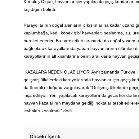
Kurtuluş Olgun, hayvanlar için yapılacak geçiş koridarları v
taşıdığını belirtti.
Karayollarının doğal alanların iç kısımlarına kadar uzandığını
kaplumbağa,
kedi
,
köpek
gibi hayvanlar; beslenme, su, üreme
hareket ederler. Bu hareketleri sırasında da doğal yaşam a
bağlı olarak karayollarında yaban hayvanlarının ölümleri de
karayollarının alt kısımlarına belirli aralıklarla hayvan geç
‘KAZALARA NEDEN OLABİLİYOR’ Aynı zamanda Türkiye Herpe
gelişmiş ülkelerdeki karayollarında hayvanlar için geçiş kor
da önemli olduğunu vurgulayarak “Gelişmiş ülkelerde geçiş ko
inşa ediliyor. Yeni yapılacak karayollarında geçiş koridorlar
hayvan kazalarının meydana geldiği noktalar tespit edilerek 
levhaları konulmalı” dedi.
Pet Haber 
Türkiye'nin
Gazet
Önceki İçerik