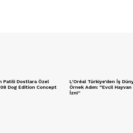
 Patili Dostlara Özel
L’Oréal Türkiye’den İş Dün
5008 Dog Edition Concept
Örnek Adım: “Evcil Hayvan
İzni”