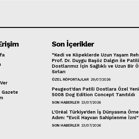
Erişim
Son İçerikler
fa
“Kedi ve Köpeklerde Uzun Yaşam Reh
Prof. Dr. Duygu Başöz Dalgın ile Patil
m
Dostlarımız İçin Sağlıklı ve Uzun Bir
Sırları
ÖZEL RÖPORTAJLAR
29/07/2026
Ver
Peugeot’dan Patili Dostlara Özel Yenil
z Gazete
5008 Dog Edition Concept Tanıtıldı
um
SON HABERLER
23/07/2026
L’Oréal Türkiye’den İş Dünyasına Örn
Adım: “Evcil Hayvan Sahiplenme İzni”
SON HABERLER
23/07/2026