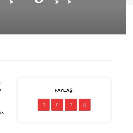
…
n
ı
PAYLAŞ:
ak