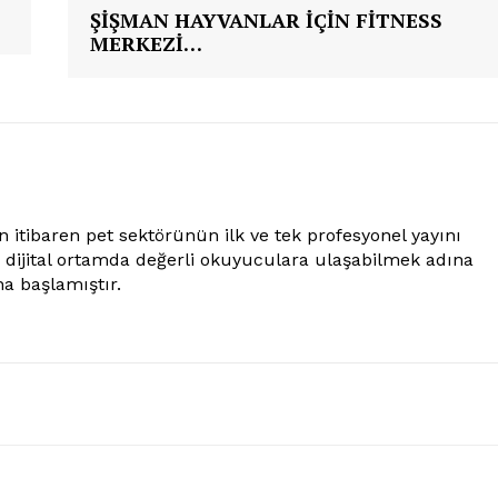
Gazeteniz
ŞİŞMAN HAYVANLAR İÇİN FİTNESS
MERKEZİ…
Özel Röportajlar
Köşe Yazıları
Reklam
İletişim
ÜYE OL
 itibaren pet sektörünün ilk ve tek profesyonel yayını
e dijital ortamda değerli okuyuculara ulaşabilmek adına
a başlamıştır.