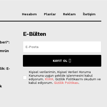
Hesabım
Planlar
Reklam
İletişim
E-Bülten
beri”:
i
 Ömrün
KAYIT OL
ik: E-
Kişisel verilerimin, Kişisel Verileri Koruma
Kanununa uygun şekilde işlenmesini kabul
ediyorum.
KVKK
. Gizlilik Politikası'nı okudum ve
kabul ediyorum.
Gizlilik Politikası
.
ek