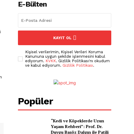
m
E-Bülten
i
KAYIT OL
Kişisel verilerimin, Kişisel Verileri Koruma
Kanununa uygun şekilde işlenmesini kabul
ediyorum.
KVKK
. Gizlilik Politikası'nı okudum
ve kabul ediyorum.
Gizlilik Politikası
.
n
Popüler
i
“Kedi ve Köpeklerde Uzun
Yaşam Rehberi”: Prof. Dr.
Duygu Başöz Dalgın ile Patili