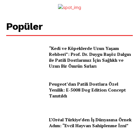
Popüler
“Kedi ve Köpeklerde Uzun Yaşam
E-BÜLTENE ÜYE OL
Rehberi”: Prof. Dr. Duygu Başöz Dalgın
ile Patili Dostlarımız İçin Sağlıklı ve
Uzun Bir Ömrün Sırları
PetHaber Gazetesi
Peugeot’dan Patili Dostlara Özel
Yenilik: E-5008 Dog Edition Concept
Tanıtıldı
Ana Sayfa
Gazeteniz
Özel Röportajlar
L’Oréal Türkiye’den İş Dünyasına Örnek
Adım: “Evcil Hayvan Sahiplenme İzni”
Köşe Yazıları
Reklam