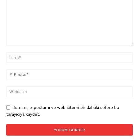
Yorum:
İsi
E-
Pos
Web
Ismimi, e-postamı ve web sitemi bir dahaki sefere bu
tarayıcıya kaydet.