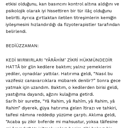
etkisi olduğunu, kan basıncını kontrol altına aldığını ve
psikolojik olarak iyi hissettiren bir tür ilâç olduğunu
belirtti. Ayrıca gırtlaktan iletilen titreşimlerin kemiğin
iyileşmesini hızlandırdığı da fizyoterapistler tarafından
belirlendi.
BEDİÜZZAMAN:
KEDİ
MIRMIRLARI ‘YÂRÂHİM’ ZİKRİ HÜKMÜNDEDİR
HATTÂ bir glin kedilere baktım; yalnız yemeklerini
yediler, oynadılar yattılar. Hatırıma geldi, “Nasıl bu
vazifesiz canavarcıklara mübarek denilir?” Sonra gece
yatmak için uzandım. Baktım, o kedilerden birisi geldi,
yastığıma dayandı, ağzını kulağıma getirdi.
Sarîh bir surette, “Yâ Rahim, yâ Rahîm, yâ Rahim, yâ
Rahim” diyerek, güya hatırıma gelen îtirazı ve tahkiri,
taifesi nâmına reddedip yüzüme çarptı. Aklıma geldi,
“Acaba şu zikir bııferde mi mahsustur, yoksa tâifesine