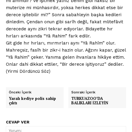
mi âmmdır? Ve işitmek yalnız benim gibi haksız bir
muterize mi münhasırdır, yoksa herkes dikkat etse bir
derece işitebilir mi?” Sonra sabahleyin başka kedileri
dinledim. Çendan onun gibi sarîh değil, fakat mlitefâvit
derecede aynı zikri tekrar ediyorlar. Bidayette hır
hırları arkasında “Yâ Rahim” fark edilir.
Git gide hır hırları, mırmırları aynı “Yâ Rahîm” olur.
Mahreçsiz, fasîh bir zikr-i hazin olur. Ağzını kapar, güzel
“Yâ Rahim” çeker. Yanıma gelen ihvanlara hikâye ettim.
Onlar dahi dikkat ettiler, “Bir derece işitiyoruz” dediler.
(Yirmi Dördüncü Söz)
Önceki İçerik
Sonraki İçerik
Yaralı kediye polis sahip
TURKUAZOO’DA
çıktı
BALIKLARI İZLEYİN
CEVAP VER