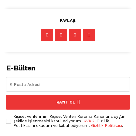
PAYLAŞ:
E-Bülten
KAYIT OL
Kişisel verilerimin, Kişisel Verileri Koruma Kanununa uygun
Pet Haber Gazetesi
şekilde işlenmesini kabul ediyorum.
KVKK
. Gizlilik
Türkiye'nin Sektörel
Politikası'nı okudum ve kabul ediyorum.
Gizlilik Politikası
.
Gazetesi