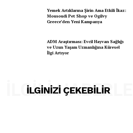
İletişim
Yemek Artıklarına Şirin Ama Etkili İkaz:
Mousoudi Pet Shop ve Ogilvy
Greece’den Yeni Kampanya
ADM Araştırması: Evcil Hayvan Sağlığı
ve Uzun Yaşam Uzmanlığına Küresel
İlgi Artıyor
İLGILI HABERL
İLGINIZI ÇEKEBILIR