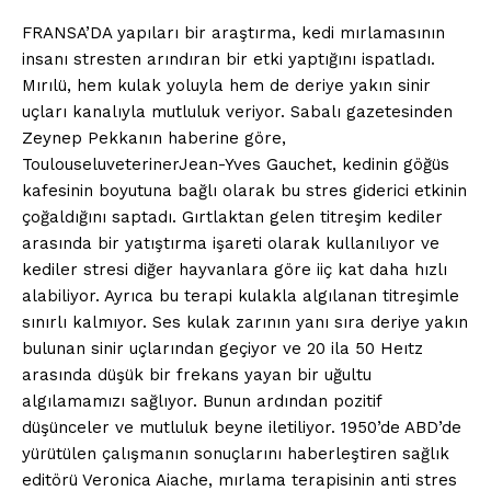
FRANSA’DA yapıları bir araştırma,
kedi
mırlamasının
insanı stresten arındıran bir etki yaptığını ispatladı.
Mırılü, hem kulak yoluyla hem de deriye yakın sinir
uçları kanalıyla mutluluk veriyor. Sabalı gazetesinden
Zeynep Pekkanın haberine göre,
Toulouselu
veterinerJean
-Yves Gauchet, kedinin göğüs
kafesinin boyutuna bağlı olarak bu stres giderici etkinin
çoğaldığını saptadı. Gırtlaktan gelen titreşim kediler
arasında bir yatıştırma işareti olarak kullanılıyor ve
kediler stresi diğer hayvanlara göre iiç kat daha hızlı
alabiliyor. Ayrıca bu terapi kulakla algılanan titreşimle
sınırlı kalmıyor. Ses kulak zarının yanı sıra deriye yakın
bulunan sinir uçlarından geçiyor ve 20 ila 50 Heıtz
arasında düşük bir frekans yayan bir uğultu
algılamamızı sağlıyor. Bunun ardından pozitif
düşünceler ve mutluluk beyne iletiliyor. 1950’de ABD’de
yürütülen çalışmanın sonuçlarını haberleştiren sağlık
editörü Veronica Aiache, mırlama terapisinin anti stres