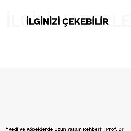
İLGILI HABERL
İLGINIZI ÇEKEBILIR
“Kedi ve Köpeklerde Uzun Yaşam Rehberi”: Prof. Dr.