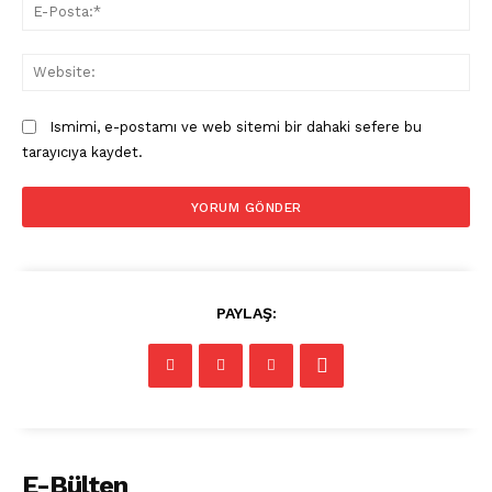
E-
Pos
Web
Ismimi, e-postamı ve web sitemi bir dahaki sefere bu
tarayıcıya kaydet.
PAYLAŞ:
E-Bülten