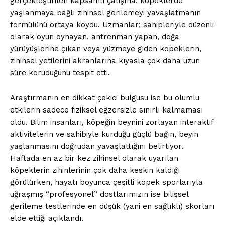
gerçekleştirilen kapsamlı çalışma, köpeklerde
yaşlanmaya bağlı zihinsel gerilemeyi yavaşlatmanın
formülünü ortaya koydu. Uzmanlar; sahipleriyle düzenli
olarak oyun oynayan, antrenman yapan, doğa
yürüyüşlerine çıkan veya yüzmeye giden köpeklerin,
zihinsel yetilerini akranlarına kıyasla çok daha uzun
süre koruduğunu tespit etti.
Araştırmanın en dikkat çekici bulgusu ise bu olumlu
etkilerin sadece fiziksel egzersizle sınırlı kalmaması
oldu. Bilim insanları, köpeğin beynini zorlayan interaktif
aktivitelerin ve sahibiyle kurduğu güçlü bağın, beyin
yaşlanmasını doğrudan yavaşlattığını belirtiyor.
Haftada en az bir kez zihinsel olarak uyarılan
köpeklerin zihinlerinin çok daha keskin kaldığı
görülürken, hayatı boyunca çeşitli köpek sporlarıyla
uğraşmış “profesyonel” dostlarımızın ise bilişsel
gerileme testlerinde en düşük (yani en sağlıklı) skorları
elde ettiği açıklandı.