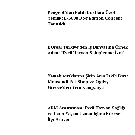
Peugeot’dan Patili Dostlara Özel
E-BÜLTENE ÜYE OL
Yenilik: E-5008 Dog Edition Concept
Tanıtıldı
PetHaber Gazetesi
L’Oréal Türkiye’den İş Dünyasına Örnek
Adım: “Evcil Hayvan Sahiplenme İzni”
Ana Sayfa
Gazeteniz
Yemek Artıklarına Şirin Ama Etkili İkaz:
Özel Röportajlar
Mousoudi Pet Shop ve Ogilvy
Greece’den Yeni Kampanya
Köşe Yazıları
Reklam
İletişim
ADM Araştırması: Evcil Hayvan Sağlığı
ve Uzun Yaşam Uzmanlığına Küresel
İlgi Artıyor