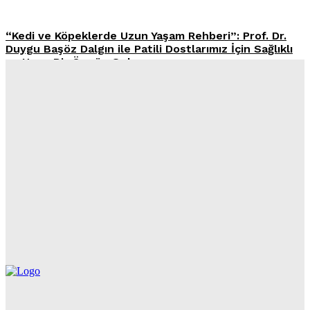
“Kedi ve Köpeklerde Uzun Yaşam Rehberi”: Prof. Dr.
Duygu Başöz Dalgın ile Patili Dostlarımız İçin Sağlıklı
ve Uzun Bir Ömrün Sırları
Peugeot’dan Patili Dostlara Özel Yenilik: E-5008 Dog
Edition Concept Tanıtıldı
L’Oréal Türkiye’den İş Dünyasına Örnek Adım: “Evcil
Hayvan Sahiplenme İzni”
Yemek Artıklarına Şirin Ama Etkili İkaz: Mousoudi Pet
Shop ve Ogilvy Greece’den Yeni Kampanya