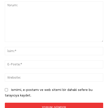
Yorum:
İsi
E-
Pos
Web
Ismimi, e-postamı ve web sitemi bir dahaki sefere bu
tarayıcıya kaydet.