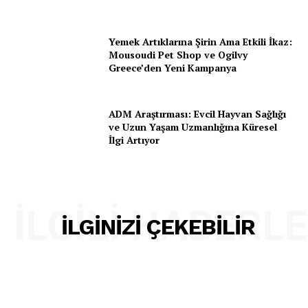
PetHaber Gazetesi
Yemek Artıklarına Şirin Ama Etkili İkaz:
Ana Sayfa
Mousoudi Pet Shop ve Ogilvy
Greece’den Yeni Kampanya
Gazeteniz
Özel Röportajlar
Köşe Yazıları
ADM Araştırması: Evcil Hayvan Sağlığı
ve Uzun Yaşam Uzmanlığına Küresel
Reklam
İlgi Artıyor
İletişim
İLGILI HABERL
İLGINIZI ÇEKEBILIR