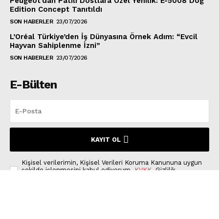
Peugeot’dan Patili Dostlara Özel Yenilik: E-5008 Dog
Edition Concept Tanıtıldı
SON HABERLER
23/07/2026
L’Oréal Türkiye’den İş Dünyasına Örnek Adım: “Evcil
Hayvan Sahiplenme İzni”
SON HABERLER
23/07/2026
E-Bülten
KAYIT OL
Kişisel verilerimin, Kişisel Verileri Koruma Kanununa uygun
şekilde işlenmesini kabul ediyorum.
KVKK
. Gizlilik
Politikası'nı okudum ve kabul ediyorum.
Gizlilik Politikası
.
© 2011-2026 PetHaber Gazetesi. Her Hakkı Saklıdır.