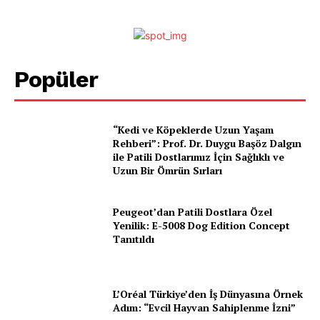
Popüler
Pet Haber Gazetesi
Türkiye'nin Sektörel
“Kedi ve Köpeklerde Uzun Yaşam
Gazetesi
Rehberi”: Prof. Dr. Duygu Başöz Dalgın
ile Patili Dostlarımız İçin Sağlıklı ve
Uzun Bir Ömrün Sırları
Peugeot’dan Patili Dostlara Özel
Yenilik: E-5008 Dog Edition Concept
Tanıtıldı
E-BÜLTENE ÜYE OL
L’Oréal Türkiye’den İş Dünyasına Örnek
Adım: “Evcil Hayvan Sahiplenme İzni”