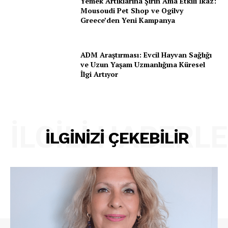
Yemek Artıklarına Şirin Ama Etkili İkaz:
Mousoudi Pet Shop ve Ogilvy
İletişim
Greece’den Yeni Kampanya
ADM Araştırması: Evcil Hayvan Sağlığı
ve Uzun Yaşam Uzmanlığına Küresel
İlgi Artıyor
İLGILI HABERL
İLGINIZI ÇEKEBILIR