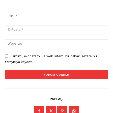
Yorum:
İsi
E-
Pos
Web
Ismimi, e-postamı ve web sitemi bir dahaki sefere bu
tarayıcıya kaydet.
PAYLAŞ: