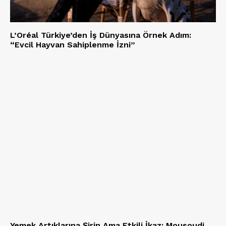
L’Oréal Türkiye’den İş Dünyasına Örnek Adım:
“Evcil Hayvan Sahiplenme İzni”
Yemek Artıklarına Şirin Ama Etkili İkaz: Mousoudi