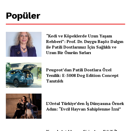
Popüler
“Kedi ve Köpeklerde Uzun Yaşam
Rehberi”: Prof. Dr. Duygu Başöz Dalgın
ile Patili Dostlarımız İçin Sağlıklı ve
E-BÜLTENE ÜYE OL
Uzun Bir Ömrün Sırları
Peugeot’dan Patili Dostlara Özel
Yenilik: E-5008 Dog Edition Concept
PetHaber Gazetesi
Tanıtıldı
Ana Sayfa
Gazeteniz
L’Oréal Türkiye’den İş Dünyasına Örnek
Adım: “Evcil Hayvan Sahiplenme İzni”
Özel Röportajlar
Köşe Yazıları
Reklam