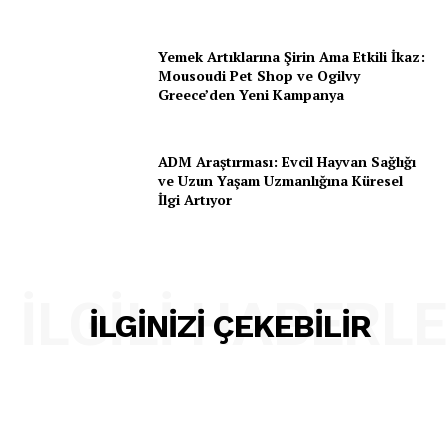
Yemek Artıklarına Şirin Ama Etkili İkaz:
Mousoudi Pet Shop ve Ogilvy
Greece’den Yeni Kampanya
ADM Araştırması: Evcil Hayvan Sağlığı
Pet Haber Gazetesi
ve Uzun Yaşam Uzmanlığına Küresel
Türkiye'nin Sektörel
İlgi Artıyor
Gazetesi
İLGILI HABERL
İLGINIZI ÇEKEBILIR
E-BÜLTENE ÜYE OL