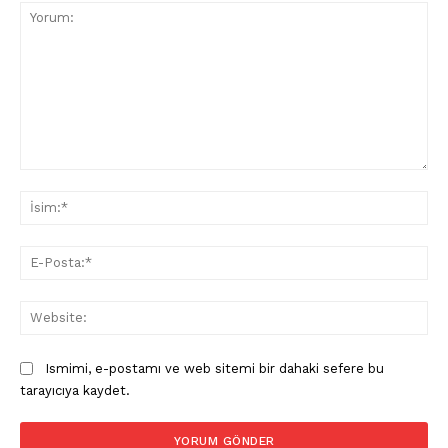
Yorum:
İsi
E-
Pos
Web
Ismimi, e-postamı ve web sitemi bir dahaki sefere bu
tarayıcıya kaydet.