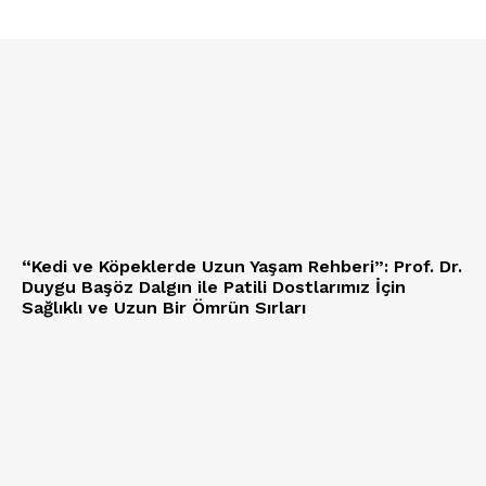
PetHaber Gazetesi
Ana Sayfa
Gazeteniz
Özel Röportajlar
Köşe Yazıları
Reklam
“Kedi ve Köpeklerde Uzun Yaşam Rehberi”: Prof. Dr.
İletişim
Duygu Başöz Dalgın ile Patili Dostlarımız İçin
Sağlıklı ve Uzun Bir Ömrün Sırları