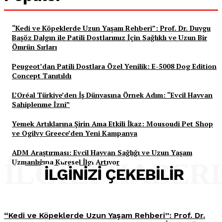
“Kedi ve Köpeklerde Uzun Yaşam Rehberi”: Prof. Dr. Duygu
Başöz Dalgın ile Patili Dostlarımız İçin Sağlıklı ve Uzun Bir
Ömrün Sırları
Peugeot’dan Patili Dostlara Özel Yenilik: E-5008 Dog Edition
Concept Tanıtıldı
L’Oréal Türkiye’den İş Dünyasına Örnek Adım: “Evcil Hayvan
Sahiplenme İzni”
Yemek Artıklarına Şirin Ama Etkili İkaz: Mousoudi Pet Shop
ve Ogilvy Greece’den Yeni Kampanya
ADM Araştırması: Evcil Hayvan Sağlığı ve Uzun Yaşam
Uzmanlığına Küresel İlgi Artıyor
İLGILI HABER
İLGINIZI ÇEKEBILIR
“Kedi ve Köpeklerde Uzun Yaşam Rehberi”: Prof. Dr.