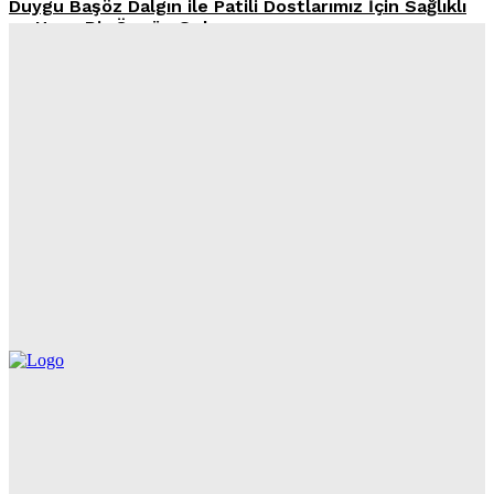
Duygu Başöz Dalgın ile Patili Dostlarımız İçin Sağlıklı
ve Uzun Bir Ömrün Sırları
Peugeot’dan Patili Dostlara Özel Yenilik: E-5008 Dog
Edition Concept Tanıtıldı
L’Oréal Türkiye’den İş Dünyasına Örnek Adım: “Evcil
Hayvan Sahiplenme İzni”
Yemek Artıklarına Şirin Ama Etkili İkaz: Mousoudi Pet
Shop ve Ogilvy Greece’den Yeni Kampanya