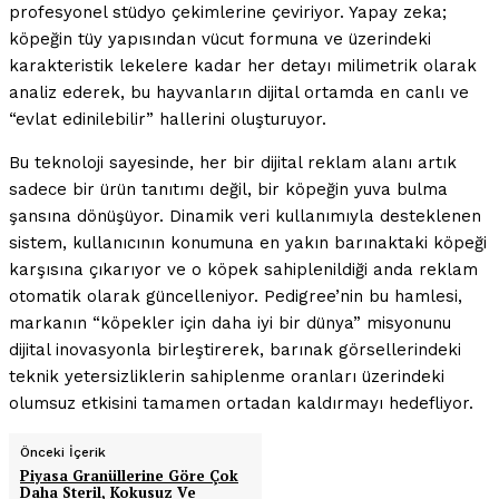
profesyonel stüdyo çekimlerine çeviriyor. Yapay zeka;
köpeğin tüy yapısından vücut formuna ve üzerindeki
karakteristik lekelere kadar her detayı milimetrik olarak
analiz ederek, bu hayvanların dijital ortamda en canlı ve
“evlat edinilebilir” hallerini oluşturuyor.
Bu teknoloji sayesinde, her bir dijital reklam alanı artık
sadece bir ürün tanıtımı değil, bir köpeğin yuva bulma
şansına dönüşüyor. Dinamik veri kullanımıyla desteklenen
sistem, kullanıcının konumuna en yakın barınaktaki köpeği
karşısına çıkarıyor ve o köpek sahiplenildiği anda reklam
otomatik olarak güncelleniyor. Pedigree’nin bu hamlesi,
markanın “köpekler için daha iyi bir dünya” misyonunu
dijital inovasyonla birleştirerek, barınak görsellerindeki
teknik yetersizliklerin sahiplenme oranları üzerindeki
olumsuz etkisini tamamen ortadan kaldırmayı hedefliyor.
Önceki İçerik
Piyasa Granüllerine Göre Çok
Daha Steril, Kokusuz Ve