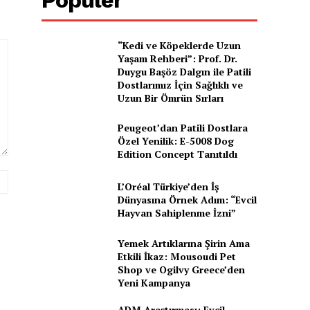
“Kedi ve Köpeklerde Uzun
Yaşam Rehberi”: Prof. Dr.
Duygu Başöz Dalgın ile Patili
Dostlarımız İçin Sağlıklı ve
Uzun Bir Ömrün Sırları
Peugeot’dan Patili Dostlara
Özel Yenilik: E-5008 Dog
Edition Concept Tanıtıldı
Website:
L’Oréal Türkiye’den İş
Dünyasına Örnek Adım: “Evcil
Hayvan Sahiplenme İzni”
Yemek Artıklarına Şirin Ama
Etkili İkaz: Mousoudi Pet
Shop ve Ogilvy Greece’den
Yeni Kampanya
ADM Araştırması: Evcil