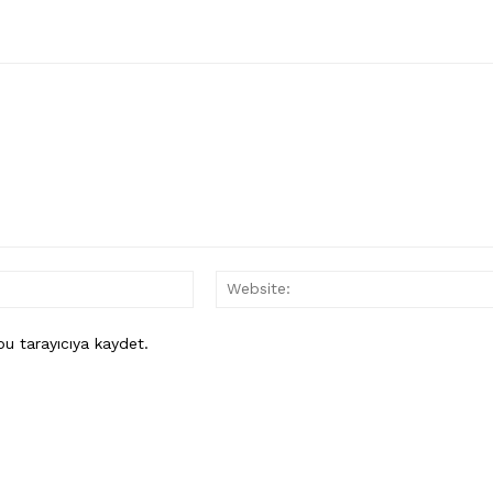
İletişim
ÜYE OL
E-
Posta:*
u tarayıcıya kaydet.