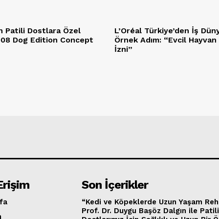
 Patili Dostlara Özel
L’Oréal Türkiye’den İş Dün
5008 Dog Edition Concept
Örnek Adım: “Evcil Hayvan
İzni”
Erişim
Son İçerikler
fa
“Kedi ve Köpeklerde Uzun Yaşam Reh
Prof. Dr. Duygu Başöz Dalgın ile Patil
m