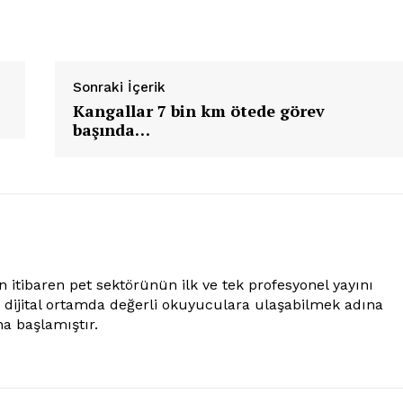
Sonraki İçerik
Kangallar 7 bin km ötede görev
başında…
Gazetesi
PetHaber Gazetes
 Sektörel
esi
 itibaren pet sektörünün ilk ve tek profesyonel yayını
Ana Sayfa
e dijital ortamda değerli okuyuculara ulaşabilmek adına
Gazeteniz
a başlamıştır.
Özel Röportajlar
Köşe Yazıları
Reklam