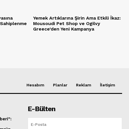
yasına
Yemek Artıklarına Şirin Ama Etkili İkaz:
 Sahiplenme
Mousoudi Pet Shop ve Ogilvy
Greece’den Yeni Kampanya
Hesabım
Planlar
Reklam
İletişim
E-Bülten
beri”:
i