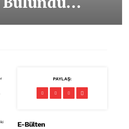
a Bulundu…
er
PAYLAŞ:
a
ki
E-Bülten