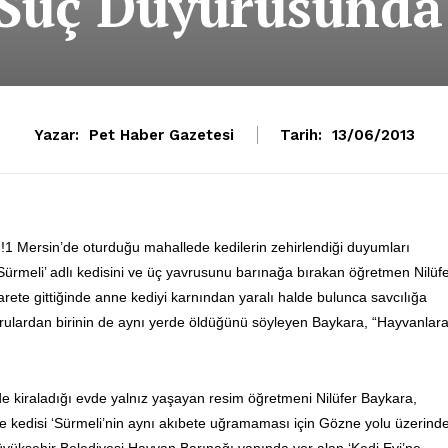
Suç Duyurusund
Yazar:
Pet Haber Gazetesi
Tarih:
13/06/2013
ı!1 Mersin’de oturduğu mahallede kedilerin zehirlendiği duyumları
‘Sürmeli’ adlı kedisini ve üç yavrusunu barınağa bırakan öğretmen Nilüf
rete gittiğinde anne kediyi karnından yaralı halde bulunca savcılığa
vrulardan birinin de aynı yerde öldüğünü söyleyen Baykara, “Hayvanlar
’nde kiraladığı evde yalnız yaşayan resim öğretmeni Nilüfer Baykara,
e kedisi ‘Sürmeli’nin aynı akıbete uğramaması için Gözne yolu üzerinde