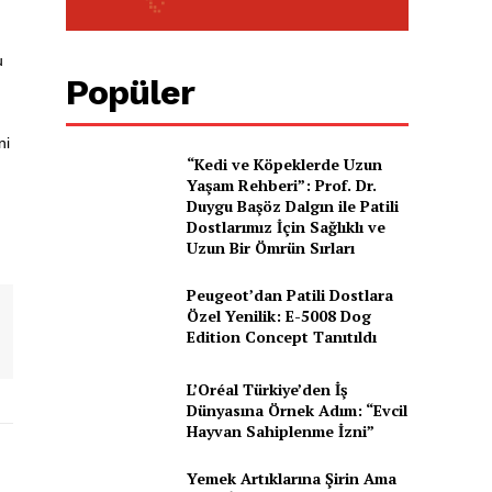
u
i
Popüler
ni
“Kedi ve Köpeklerde Uzun
Yaşam Rehberi”: Prof. Dr.
Duygu Başöz Dalgın ile Patili
Dostlarımız İçin Sağlıklı ve
Uzun Bir Ömrün Sırları
Peugeot’dan Patili Dostlara
Özel Yenilik: E-5008 Dog
Edition Concept Tanıtıldı
L’Oréal Türkiye’den İş
Dünyasına Örnek Adım: “Evcil
Hayvan Sahiplenme İzni”
Yemek Artıklarına Şirin Ama