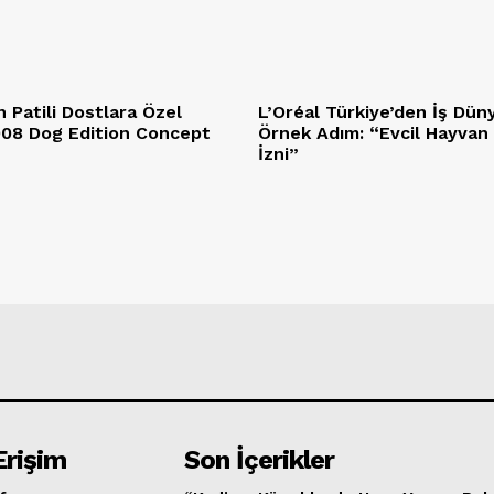
 Patili Dostlara Özel
L’Oréal Türkiye’den İş Dün
5008 Dog Edition Concept
Örnek Adım: “Evcil Hayvan
İzni”
Erişim
Son İçerikler