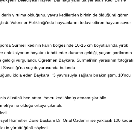
yükşehir Belediyesi Hayvan Barınağı yanında yer alan ‘Kedi Evi’ne
 derin yırtılma olduğunu, yavru kedilerden birinin de öldüğünü gören
ştirdi.
Veteriner
Polikliniği’nde hayvanlarını tedavi ettiren hayvan sever
orda Sürmeli kedinin karın bölgesinde 10-15 cm boyutlarında yırtık
ve enfeksiyonun hayatını tehdit eder duruma geldiği, yaşam şartlarının
ale geldiği vurgulandı. Öğretmen Baykara, Sürmeli’nin yarasının fotoğrafı
yet Savcılığı’na suç duyurusunda bulundu.
lduğunu iddia eden Baykara, “3 yavrusuyla sağlam bırakmıştım. 10’ncu
inin ölüsünü ben attım. Yavru
kedi
ölmüş atmamışlar bile.
meli’ye ne olduğu ortaya çıkmalı.
dedi.
osyal Hizmetler Daire Başkanı Dr. Önal Özdemir ise yaklaşık 100 kadar
eı in yürüttüğünü söyledi.