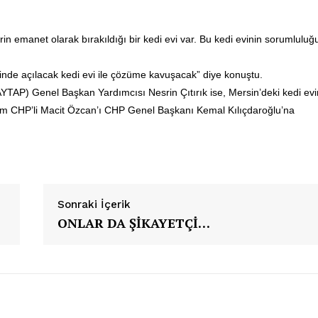
Gazetesi
in emanet olarak bırakıldığı bir
kedi
evi var. Bu
kedi
evinin sorumluluğ
PetHaber Gazetes
 Sektörel
esi
sinde açılacak
kedi
evi ile çözüme kavuşacak” diye konuştu.
Ana Sayfa
AYTAP
) Genel Başkan Yardımcısı Nesrin Çıtırık ise, Mersin’deki
kedi
evi
Gazeteniz
m CHP’li Macit Özcan’ı CHP Genel Başkanı Kemal Kılıçdaroğlu’na
Özel Röportajlar
Köşe Yazıları
Reklam
İletişim
ÜYE OL
Sonraki İçerik
ONLAR DA ŞİKAYETÇİ…