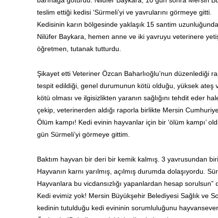
barınağa götürdü. Nilüfer Baykara, 10 gün sonra Mersin Bü
teslim ettiği kedisi ‘Sürmeli’yi ve yavrularını görmeye gitti.
Kedisinin karın bölgesinde yaklaşık 15 santim uzunluğunda
Nilüfer Baykara, hemen anne ve iki yavruyu
veterinere
yeti
öğretmen, tutanak tutturdu.
Şikayet etti
Veteriner
Özcan Baharlıoğlu’nun düzenlediği rap
tespit edildiği, genel durumunun kötü olduğu, yüksek ateş 
kötü olması ve ilgisizlikten yaranın sağlığını tehdit eder h
çekip,
veterinerden
aldığı raporla birlikte Mersin Cumhuri
Ölüm kampı!
Kedi
evinin hayvanlar için bir ‘ölüm kampı’ o
gün Sürmeli’yi görmeye gittim.
Baktım hayvan bir deri bir kemik kalmış. 3 yavrusundan bir
Hayvanın karnı yarılmış, açılmış durumda dolaşıyordu. Sür
Hayvanlara bu vicdansızlığı yapanlardan hesap sorulsun” 
Kedi
evimiz yok! Mersin Büyükşehir Belediyesi Sağlık ve S
kedinin tutulduğu
kedi
evininin sorumluluğunu hayvanseverl