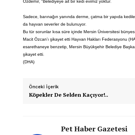
Özdemir, “Belediyeye ait bir
kedi
evimiz yoktur.
Pet Haber 
Sadece, barınağın yanında derme, çatma bir yapıda kediler
Türkiye'nin
da hayvan severler de bulunuyor.
Gazet
Bu tür sorunlar kısa süre içinde Mersin Üniversitesi bünye
Macit Özcan’ı şikayet etti Hayvan Hakları Federasyonu (
H
esarethaneye benzetip, Mersin Büyükşehir Belediye Başka
şikayet etti.
(DHA)
E-BÜLTENE 
Önceki İçerik
Köpekler De Selden Kaçıyor!..
Pet Haber Gazetesi