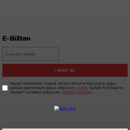
Pet Haber Gazetesi
-
29/07/2026
E-Bülten
I WANT IN
Kişisel verilerimin, Kişisel Verileri Koruma Kanununa uygun
şekilde işlenmesini kabul ediyorum.
KVKK
. Gizlilik Politikası'nı
okudum ve kabul ediyorum.
Gizlilik Politikası
.