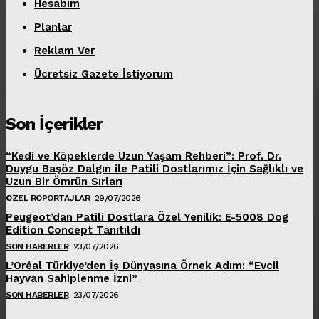
Hesabım
Planlar
Reklam Ver
Ücretsiz Gazete İstiyorum
Son İçerikler
“Kedi ve Köpeklerde Uzun Yaşam Rehberi”: Prof. Dr.
Duygu Başöz Dalgın ile Patili Dostlarımız İçin Sağlıklı ve
Uzun Bir Ömrün Sırları
ÖZEL RÖPORTAJLAR
29/07/2026
Peugeot’dan Patili Dostlara Özel Yenilik: E-5008 Dog
Edition Concept Tanıtıldı
SON HABERLER
23/07/2026
L’Oréal Türkiye’den İş Dünyasına Örnek Adım: “Evcil
Hayvan Sahiplenme İzni”
SON HABERLER
23/07/2026