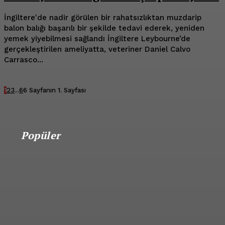
İngiltere'de nadir görülen bir rahatsızlıktan muzdarip
balon balığı başarılı bir şekilde tedavi ederek, yeniden
yemek yiyebilmesi sağlandı İngiltere Leybourne’de
gerçekleştirilen ameliyatta, veteriner Daniel Calvo
Carrasco...
1
2
3
...
6
6 Sayfanın 1. Sayfası
Popüler