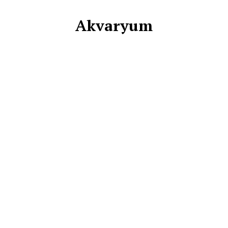
Akvaryum
BARINAKLAR
BILIM
EKONOMI
FOTO GALERI
GAZETENIZ