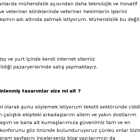
Özel Röportajlar
anlarda mühendislik açısından daha teknolojik ve inovatif
 veteriner kliniklerinde veteriner hekimlerin işlerini
Köşe Yazıları
kamın adı altında satmak istiyorum. Mühendislik bu değil
Reklam
İletişim
ÜYE OL
tsy ve yurt içinde kendi internet sitemiz
bildiği pazaryerlerinde satış yapmaktayız.
nlenmiş tasarımlar size mi ait ?
el olarak şunu söylemek istiyorum tekstil sektöründe cidd
 çalıştık ekipteki arkadaşlarım ailem ve yakın dostlarım
daşım ve bana ait kumaşlarımıza güvenimiz tam ve en
zın konforunu göz önünde bulunduruyoruz çünkü onlar biz
gram sayfasını incelerseniz blog yazılarımızı da