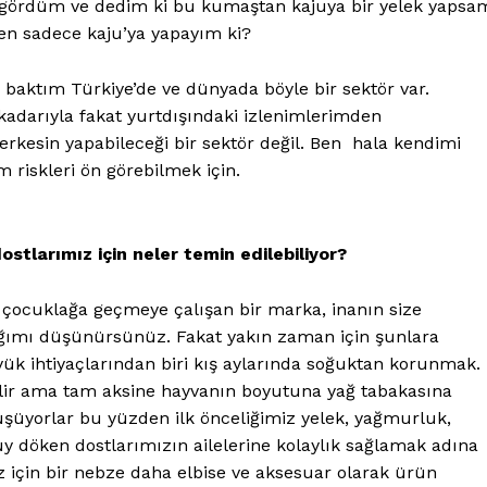
 gördüm ve dedim ki bu kumaştan kajuya bir yelek yapsa
en sadece kaju’ya yapayım ki?
bir baktım Türkiye’de ve dünyada böyle bir sektör var.
kadarıyla fakat yurtdışındaki izlenimlerimden
erkesin yapabileceği bir sektör değil. Ben hala kendimi
riskleri ön görebilmek için.
tlarımız için neler temin edilebiliyor?
çocuklağa geçmeye çalışan bir marka, inanın size
ığımı düşünürsünüz. Fakat yakın zaman için şunlara
Gazetesi
üyük ihtiyaçlarından biri kış aylarında soğuktan korunmak.
PetHaber Gazetes
 Sektörel
ilir ama tam aksine hayvanın boyutuna yağ tabakasına
esi
şüyorlar bu yüzden ilk önceliğimiz yelek, yağmurluk,
Ana Sayfa
tüy döken dostlarımızın ailelerine kolaylık sağlamak adına
Gazeteniz
uz için bir nebze daha elbise ve aksesuar olarak ürün