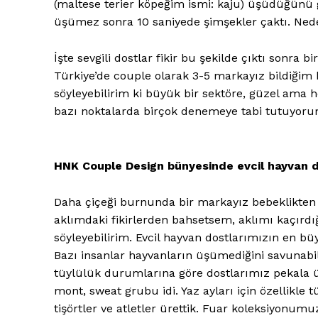
(maltese terier köpeğim ismi: kaju) üşüdüğünü
üşümez sonra 10 saniyede şimşekler çaktı. Ned
İşte sevgili dostlar fikir bu şekilde çıktı sonra 
Türkiye’de couple olarak 3-5 markayız bildiğim 
söyleyebilirim ki büyük bir sektöre, güzel ama h
bazı noktalarda birçok denemeye tabi tutuyorum 
HNK Couple Design bünyesinde evcil hayvan dos
Daha çiçeği burnunda bir markayız bebeklikten 
aklımdaki fikirlerden bahsetsem, aklımı kaçırd
Pet Haber 
söyleyebilirim. Evcil hayvan dostlarımızın en b
Türkiye'nin
Bazı insanlar hayvanların üşümediğini savunab
Gazet
tüylülük durumlarına göre dostlarımız pekala ü
mont, sweat grubu idi. Yaz ayları için özellikle 
tişörtler ve atletler ürettik. Fuar koleksiyonum