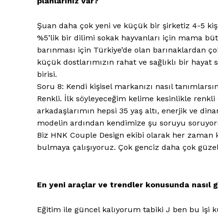
planlarınız var?
Şuan daha çok yeni ve küçük bir şirketiz 4-5 kişi
%5’lik bir dilimi sokak hayvanları için mama büt
barınması için Türkiye’de olan barınaklardan ç
küçük dostlarımızın rahat ve sağlıklı bir haya
birisi.
Soru 8: Kendi kişisel markanızı nasıl tanımlarsı
Renkli. İlk söyleyeceğim kelime kesinlikle renkl
arkadaşlarımın hepsi 35 yaş altı, enerjik ve dinam
modelin ardından kendimize şu soruyu soruyoruz:
Biz HNK Couple Design ekibi olarak her zaman ke
bulmaya çalışıyoruz. Çok genciz daha çok güze
En yeni araçlar ve trendler konusunda nasıl 
Eğitim ile güncel kalıyorum tabiki J ben bu iş