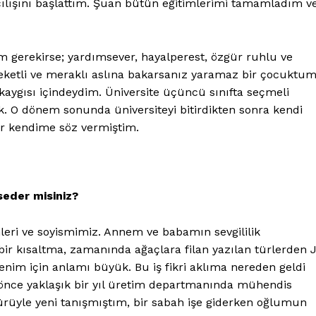
 açılışını başlattım. Şuan bütün eğitimlerimi tamamladım v
m gerekirse; yardımsever, hayalperest, özgür ruhlu ve
eketli ve meraklı aslına bakarsanız yaramaz bir çocuktu
kaygısı içindeydim. Üniversite üçüncü sınıfta seçmeli
ik. O dönem sonunda üniversiteyi bitirdikten sonra kendi
r kendime söz vermiştim.
eder misiniz?
ri ve soyismimiz. Annem ve babamın sevgililik
r kısaltma, zamanında ağaçlara filan yazılan türlerden 
nim için anlamı büyük. Bu iş fikri aklıma nereden geldi
önce yaklaşık bir yıl üretim departmanında mühendis
ürüyle yeni tanışmıştım, bir sabah işe giderken oğlumun