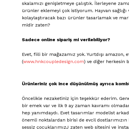
skalamızı genişletmeye çalıştık. İlerleyene zam
ürünler eklemeyi çok istiyorum. Hayvan sağlığı ve
kolaylaştıracak bazı ürünler tasarlamak ve mar
midir zaten?
E-BÜLTENE 
Sadece online sipariş mi verilebiliyor?
Evet, fiili bir mağazamız yok. Yurtdışı amazon, e
(
www.hnkcoupledesign.com
) ve diğer herkesin 
Ürünleriniz çok ince düşünülmüş ayrıca kombi
Öncelikle nezaketiniz için teşekkür ederim. Gen
bir emek var ve ilk 9 ay zaman kavramı olmadan
hep yanımdaydı. Evet tasarımlar modelist arka
önemli noktalardan birisi de evcil dostlarımı
sessiz çocuklarımızJ zaten web sitesini ve insta