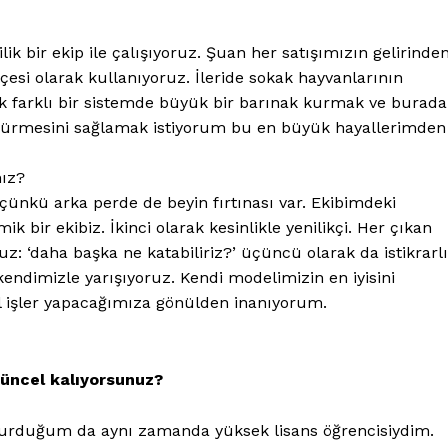
lik bir ekip ile çalışıyoruz. Şuan her satışımızın gelirinde
çesi olarak kullanıyoruz. İleride sokak hayvanlarının
ok farklı bir sistemde büyük bir barınak kurmak ve burada
t sürmesini sağlamak istiyorum bu en büyük hayallerimden
nız?
i çünkü arka perde de beyin fırtınası var. Ekibimdeki
ik bir ekibiz. İkinci olarak kesinlikle yenilikçi. Her çıkan
 ‘daha başka ne katabiliriz?’ üçüncü olarak da istikrarlı
ndimizle yarışıyoruz. Kendi modelimizin en iyisini
l işler yapacağımıza gönülden inanıyorum.
güncel kalıyorsunuz?
i kurduğum da aynı zamanda yüksek lisans öğrencisiydim.