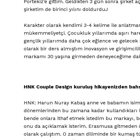
Portekiz’e gittim. Geldikten 3 gün sonra şirket
şirketim de birinci yılını doldurduJ
Karakter olarak kendimi 3-4 kelime ile anlatma
mükemmeliyetçi. Çocukluk yıllarımda aşırı har
gençlik yıllarımda daha çok eğlence ve gelecek 
olarak bir ders almıştım inovasyon ve girişimcil
markamı 30 yaşına girmeden deneyeceğime dai
HNK Couple Design kuruluş hikayenizden bahs
HNK: Harun Nuray Kabaş anne ve babamın isimle
dönemlerinden bu zamana kadar kullandıkları bi
bende onlara ithaf etmek istedim bu markayı, be
onu da açıklamak isterim. Erasmusa gitmeden 
olarak çalıştım. O zaman diliminde bir kumaş t