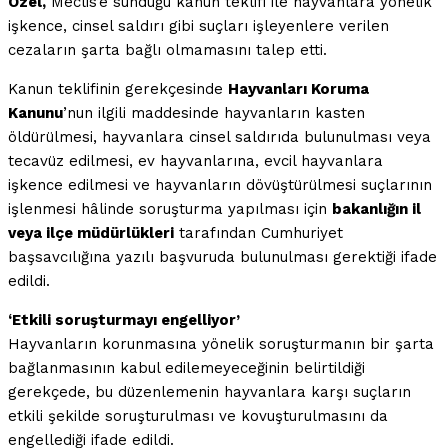
Özel,
Meclis’e sunduğu kanun teklifi ile hayvanlara yönelik
işkence, cinsel saldırı gibi suçları işleyenlere verilen
cezaların şarta bağlı olmamasını talep etti.
Kanun teklifinin gerekçesinde
Hayvanları Koruma
Kanunu
’nun ilgili maddesinde hayvanların kasten
öldürülmesi, hayvanlara cinsel saldırıda bulunulması veya
tecavüz edilmesi, ev hayvanlarına, evcil hayvanlara
işkence edilmesi ve hayvanların dövüştürülmesi suçlarının
işlenmesi hâlinde soruşturma yapılması için
bakanlığın il
veya ilçe müdürlükleri
tarafından Cumhuriyet
başsavcılığına yazılı başvuruda bulunulması gerektiği ifade
edildi.
‘Etkili soruşturmayı engelliyor’
Hayvanların korunmasına yönelik soruşturmanın bir şarta
bağlanmasının kabul edilemeyeceğinin belirtildiği
gerekçede, bu düzenlemenin hayvanlara karşı suçların
etkili şekilde soruşturulması ve kovuşturulmasını da
engellediği ifade edildi.