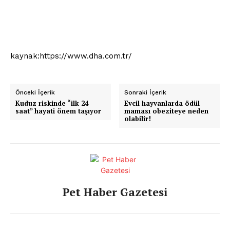
kaynak:https://www.dha.com.tr/
Önceki İçerik
Sonraki İçerik
Pet Haber Gazetesi
Kuduz riskinde “ilk 24
Evcil hayvanlarda ödül
saat” hayati önem taşıyor
maması obeziteye neden
Türkiye'nin Sektörel
olabilir!
Gazetesi
Pet Haber Gazetesi
E-BÜLTENE ÜYE OL