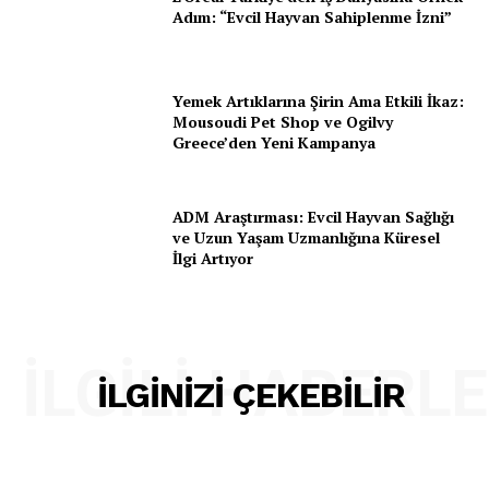
Adım: “Evcil Hayvan Sahiplenme İzni”
Yemek Artıklarına Şirin Ama Etkili İkaz:
Mousoudi Pet Shop ve Ogilvy
Greece’den Yeni Kampanya
ADM Araştırması: Evcil Hayvan Sağlığı
ve Uzun Yaşam Uzmanlığına Küresel
İlgi Artıyor
İLGILI HABERL
İLGINIZI ÇEKEBILIR