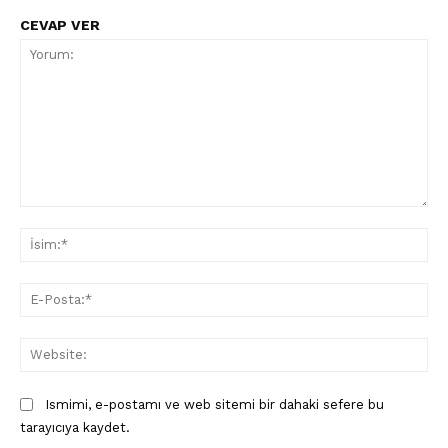
CEVAP VER
PetHaber Gazetesi
Ana Sayfa
Gazeteniz
Özel Röportajlar
Köşe Yazıları
Yorum:
İsi
Reklam
İletişim
E-
Pos
Web
Ismimi, e-postamı ve web sitemi bir dahaki sefere bu
tarayıcıya kaydet.