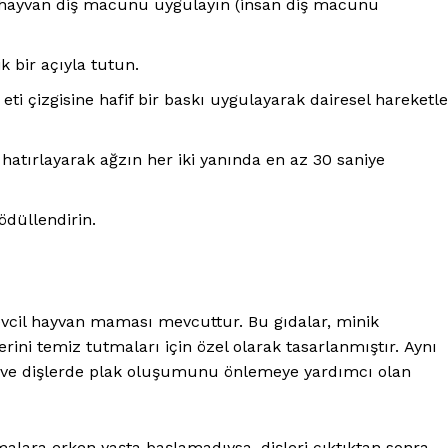
l hayvan diş macunu uygulayın (insan diş macunu
ik bir açıyla tutun.
ş eti çizgisine hafif bir baskı uygulayarak dairesel hareketle
 hatırlayarak ağzın her iki yanında en az 30 saniye
ödüllendirin.
vcil hayvan maması mevcuttur. Bu gıdalar, minik
erini temiz tutmaları için özel olarak tasarlanmıştır. Aynı
a ve dişlerde plak oluşumunu önlemeye yardımcı olan
alara erken yaşta başlamadıysa, dişleri çıktıktan sonra