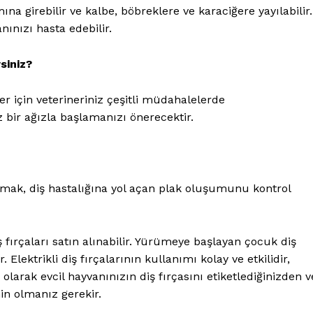
ına girebilir ve kalbe, böbreklere ve karaciğere yayılabilir.
nınızı hasta edebilir.
rsiniz?
er için veterineriniz çeşitli müdahalelerde
bir ağızla başlamanızı önerecektir.
lamak, diş hastalığına yol açan plak oluşumunu kontrol
Gazetesi
PetHaber Gazetes
fırçaları satın alınabilir. Yürümeye başlayan çocuk diş
 Sektörel
. Elektrikli diş fırçalarının kullanımı kolay ve etkilidir,
esi
olarak evcil hayvanınızın diş fırçasını etiketlediğinizden v
Ana Sayfa
in olmanız gerekir.
Gazeteniz