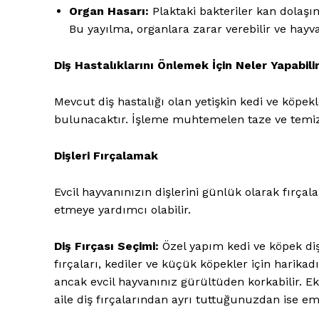
Organ Hasarı:
Plaktaki bakteriler kan dolaşım
Bu yayılma, organlara zarar verebilir ve hayva
Diş Hastalıklarını Önlemek İçin Neler Yapabili
Mevcut diş hastalığı olan yetişkin kedi ve köpekl
bulunacaktır. İşleme muhtemelen taze ve temiz 
Dişleri Fırçalamak
Evcil hayvanınızın dişlerini günlük olarak fırça
etmeye yardımcı olabilir.
Pet Haber 
Diş Fırçası Seçimi:
Özel yapım kedi ve köpek diş 
Türkiye'nin
fırçaları, kediler ve küçük köpekler için harikadır
Gazet
ancak evcil hayvanınız gürültüden korkabilir. Ek 
aile diş fırçalarından ayrı tuttuğunuzdan ise em