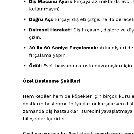
Diş Macunu Ayarı:
Fırçaya az miktarda evci
kullanmayın).
Doğru Açı:
Fırçayı diş eti çizgisine 45 derecel
Dairesel Hareket:
Diş fırçasını, dişlere ve di
çizin.
30 ila 60 Saniye Fırçalamak:
Arka dişleri de
fırçalama yapın.
Ödül:
Evcil hayvanınızı uslu davranışları için 
Özel Beslenme Şekilleri
Hem kediler hem de köpekler için birçok kuru e
dostların beslenme ihtiyaçlarını karşılarken dişl
zamanda diş hastalıkları sürecini yavaşlatmay
bileşenler içerirler.
Evcil hayvanınız bu özel olarak tasarlanmış mam