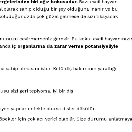
ergelerinden biri ağız kokusudur.
Bazı evcil hayvan
al olarak sahip olduğu bir şey olduğuna inanır ve bu
 soluduğunuzda çok güzel gelmese de sizi tıkayacak
rnunuzu çevirmemeniz gerekir. Bu koku; evcil hayvanınızı
amanda
iç organlarına da zarar verme potansiyeliyle
 sahip olmasını ister. Kötü diş bakımının yarattığı
su sizi geri tepiyorsa, iyi bir diş
leyen yapılar enfekte olursa dişler dökülür.
 köpekler için çok acı verici olabilir. Size durumu anlatmay