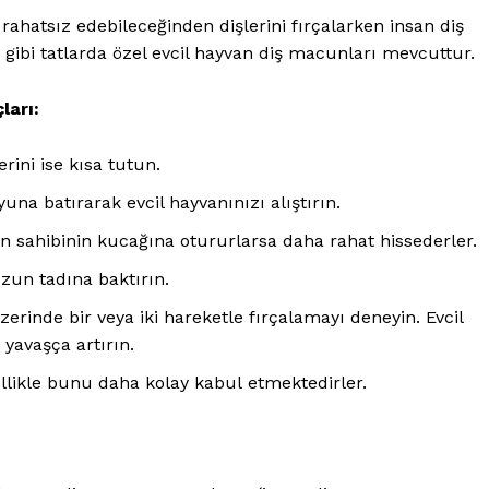
Özel Röportajlar
rahatsız edebileceğinden dişlerini fırçalarken insan diş
Köşe Yazıları
ibi tatlarda özel evcil hayvan diş macunları mevcuttur.
Reklam
çları:
İletişim
ÜYE OL
erini ise kısa tutun.
uyuna batırarak evcil hayvanınızı alıştırın.
ken sahibinin kucağına otururlarsa daha rahat hissederler.
zun tadına baktırın.
üzerinde bir veya iki hareketle fırçalamayı deneyin. Evcil
 yavaşça artırın.
llikle bunu daha kolay kabul etmektedirler.