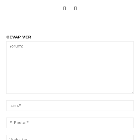
CEVAP VER
Yorum:
İsi
E-
Pos
Web