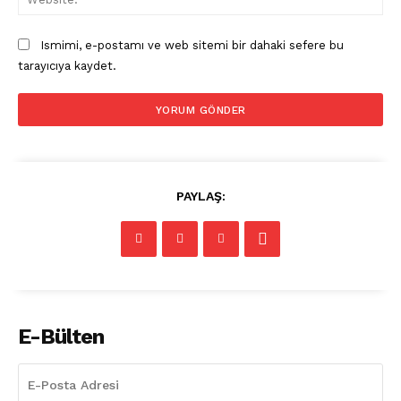
Ismimi, e-postamı ve web sitemi bir dahaki sefere bu
Pet Haber Gazetesi
tarayıcıya kaydet.
Türkiye'nin Sektörel
Gazetesi
PAYLAŞ:
E-BÜLTENE ÜYE OL
E-Bülten
PetHaber Gazetesi
Ana Sayfa