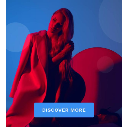
Pet Haber Gazetesi
Türkiye'nin Sektörel
Gazetesi
E-BÜLTENE ÜYE OL
PetHaber Gazetesi