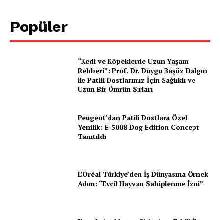
Ana Sayfa
Popüler
Gazeteniz
Özel Röportajlar
Köşe Yazıları
“Kedi ve Köpeklerde Uzun Yaşam
Rehberi”: Prof. Dr. Duygu Başöz Dalgın
Reklam
ile Patili Dostlarımız İçin Sağlıklı ve
İletişim
Uzun Bir Ömrün Sırları
Peugeot’dan Patili Dostlara Özel
Yenilik: E-5008 Dog Edition Concept
Tanıtıldı
L’Oréal Türkiye’den İş Dünyasına Örnek
Adım: “Evcil Hayvan Sahiplenme İzni”