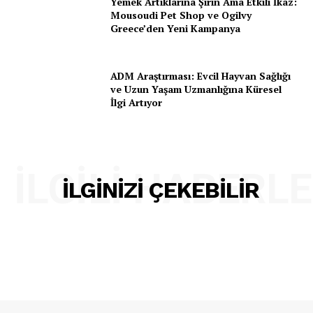
Yemek Artıklarına Şirin Ama Etkili İkaz:
Mousoudi Pet Shop ve Ogilvy
Greece’den Yeni Kampanya
ADM Araştırması: Evcil Hayvan Sağlığı
ve Uzun Yaşam Uzmanlığına Küresel
İlgi Artıyor
İLGILI HABERL
İLGINIZI ÇEKEBILIR