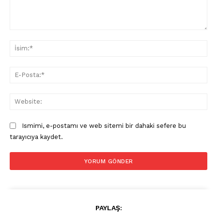
Yorum:
İsi
E-
Pos
Web
Ismimi, e-postamı ve web sitemi bir dahaki sefere bu
tarayıcıya kaydet.
PAYLAŞ: