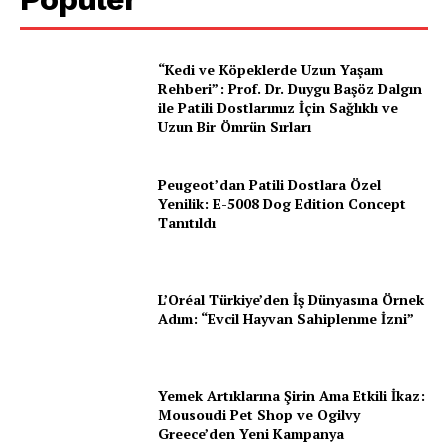
“Kedi ve Köpeklerde Uzun Yaşam
Rehberi”: Prof. Dr. Duygu Başöz Dalgın
ile Patili Dostlarımız İçin Sağlıklı ve
E-BÜLTENE ÜYE OL
Uzun Bir Ömrün Sırları
Peugeot’dan Patili Dostlara Özel
Yenilik: E-5008 Dog Edition Concept
PetHaber Gazetesi
Tanıtıldı
Ana Sayfa
L’Oréal Türkiye’den İş Dünyasına Örnek
Gazeteniz
Adım: “Evcil Hayvan Sahiplenme İzni”
Özel Röportajlar
Köşe Yazıları
Reklam
Yemek Artıklarına Şirin Ama Etkili İkaz:
Mousoudi Pet Shop ve Ogilvy
İletişim
Greece’den Yeni Kampanya