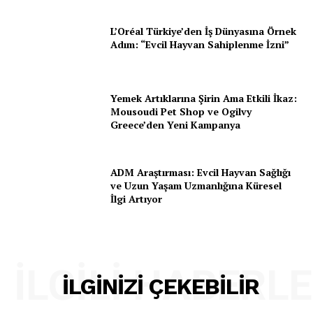
L’Oréal Türkiye’den İş Dünyasına Örnek
Adım: “Evcil Hayvan Sahiplenme İzni”
Yemek Artıklarına Şirin Ama Etkili İkaz:
Mousoudi Pet Shop ve Ogilvy
Greece’den Yeni Kampanya
ADM Araştırması: Evcil Hayvan Sağlığı
ve Uzun Yaşam Uzmanlığına Küresel
İlgi Artıyor
İLGILI HABERL
İLGINIZI ÇEKEBILIR